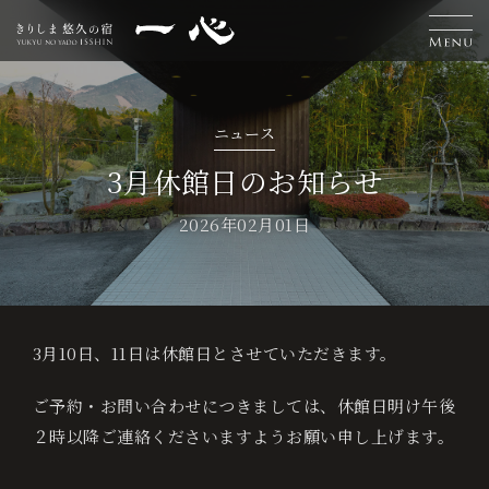
H
離
お
温
エ
交
お
採
L
ニュース
o
れ
食
泉
ス
通
知
用
a
宿
3月休館日のお知らせ
泊
m
客
事
テ
案
ら
情
n
ご
2026年02月01日
予
e
室
内
せ
報
g
約
u
3月10日、11日は休館日とさせていただきます。
ベ
a
ス
ご予約・お問い合わせにつきましては、休館日明け午後
g
ト
２時以降ご連絡くださいますようお願い申し上げます。
レ
e
ー