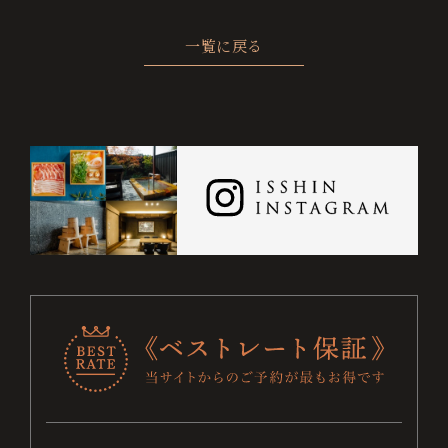
ト
一覧に戻る
保
証
に
つ
い
て
チ
ェ
ッ
ク
お電話でのご予約・お問い合わせ
0995-64-4100
イ
ン
+81-995-64-4100