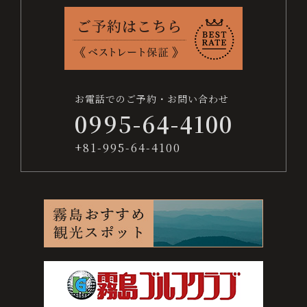
お
ベ
交
よ
採
プ
サ
問
ス
通
く
用
ラ
イ
日
い
ト
案
あ
情
イ
ト
付
合
レ
内
る
報
バ
マ
わ
ー
質
シ
ッ
未
お電話でのご予約・お問い合わせ
せ
ト
問
ー
プ
0995-64-4100
保
ポ
定
証
リ
+81-995-64-4100
シ
宿泊数
ー
人数
お電話でのご予約・お問い合わせ