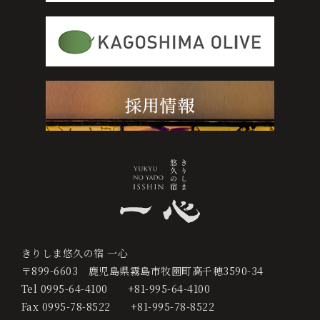
0995-64-4100
+81-995-64-4100
宿
泊
プ
ラ
ン
か
ら
予
約
きりしま悠久の宿 一心
す
〒899-6603
鹿児島県霧島市牧園町高千穂3590-34
る
Tel
0995-64-4100
+81-995-64-4100
Fax
0995-78-8522
+81-995-78-8522