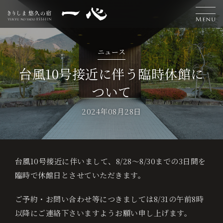
H
離
お
温
エ
交
お
採
L
ニュース
o
れ
食
泉
ス
通
知
用
台風10号接近に伴う臨時休館に
a
宿
ついて
泊
m
客
事
テ
案
ら
情
n
ご
2024年08月28日
予
e
室
内
せ
報
g
約
u
台風10号接近に伴いまして、8/28～8/30までの3日間を
ベ
a
臨時で休館日とさせていただきます。
ス
g
ト
ご予約・お問い合わせ等につきましては8/31の午前8時
レ
以降にご連絡下さいますようお願い申し上げます。
e
ー