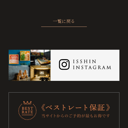
ト
保
一覧に戻る
証
に
つ
い
て
チ
ェ
ッ
ク
お電話でのご予約・お問い合わせ
0995-64-4100
イ
ン
+81-995-64-4100