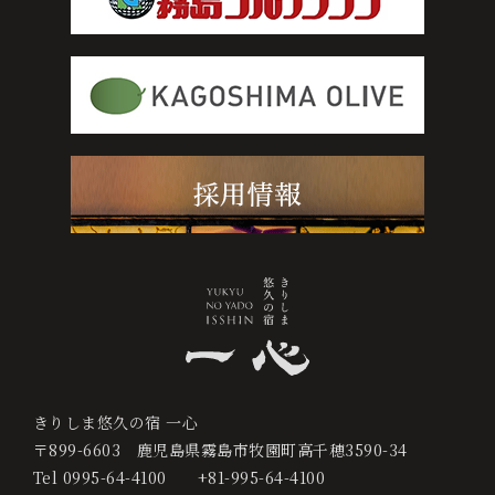
0995-64-4100
+81-995-64-4100
宿
泊
プ
ラ
ン
か
ら
予
約
す
きりしま悠久の宿 一心
る
〒899-6603
鹿児島県霧島市牧園町高千穂3590-34
Tel
0995-64-4100
+81-995-64-4100