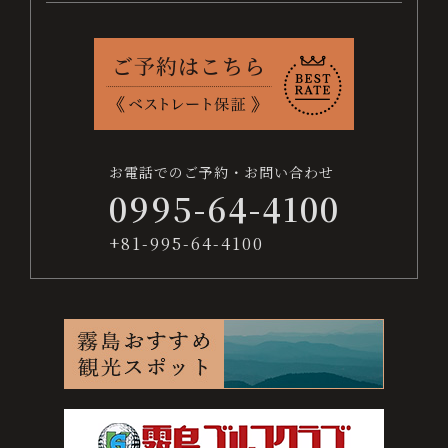
お
ベ
交
よ
採
プ
サ
問
ス
通
く
用
ラ
イ
日
い
ト
案
あ
情
イ
ト
付
合
レ
内
る
報
バ
マ
わ
ー
質
シ
ッ
未
せ
ト
問
ー
プ
お電話でのご予約・お問い合わせ
保
ポ
定
0995-64-4100
証
リ
シ
宿泊数
+81-995-64-4100
ー
人数
お電話でのご予約・お問い合わせ