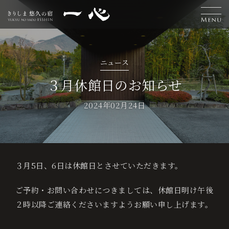
H
離
お
温
エ
交
お
採
L
ニュース
o
れ
食
泉
ス
通
知
用
a
宿
３月休館日のお知らせ
泊
m
客
事
テ
案
ら
情
n
ご
2024年02月24日
予
e
室
内
せ
報
g
約
u
３月5日、6日は休館日とさせていただきます。
ベ
a
ス
ご予約・お問い合わせにつきましては、休館日明け午後
g
ト
２時以降ご連絡くださいますようお願い申し上げます。
レ
e
ー