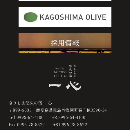
0995-64-4100
+81-995-64-4100
宿
泊
プ
ラ
ン
か
ら
予
約
きりしま悠久の宿 一心
す
〒899-6603
鹿児島県霧島市牧園町高千穂3590-34
る
Tel
0995-64-4100
+81-995-64-4100
Fax
0995-78-8522
+81-995-78-8522