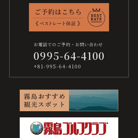
お
ベ
交
よ
採
プ
サ
問
ス
通
く
用
ラ
イ
日
い
ト
案
あ
情
イ
ト
付
合
レ
内
る
報
バ
マ
わ
ー
質
シ
ッ
未
お電話でのご予約・お問い合わせ
せ
ト
問
ー
プ
0995-64-4100
保
ポ
定
証
リ
+81-995-64-4100
シ
宿泊数
ー
人数
お電話でのご予約・お問い合わせ