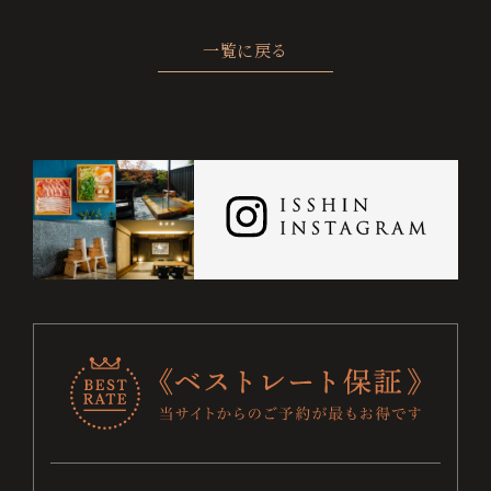
ト
一覧に戻る
保
証
に
つ
い
て
チ
ェ
ッ
ク
お電話でのご予約・お問い合わせ
0995-64-4100
イ
ン
+81-995-64-4100