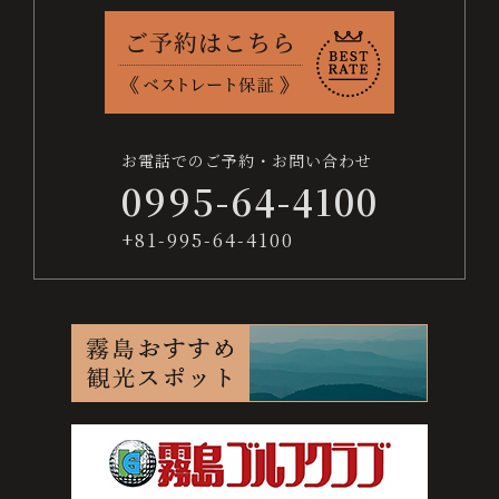
お
ベ
交
よ
採
プ
サ
問
ス
通
く
用
ラ
イ
日
い
ト
案
あ
情
イ
ト
付
合
レ
内
る
報
バ
マ
わ
ー
質
シ
ッ
未
お電話でのご予約・お問い合わせ
せ
ト
問
ー
プ
0995-64-4100
保
ポ
定
証
リ
+81-995-64-4100
シ
宿泊数
ー
人数
お電話でのご予約・お問い合わせ