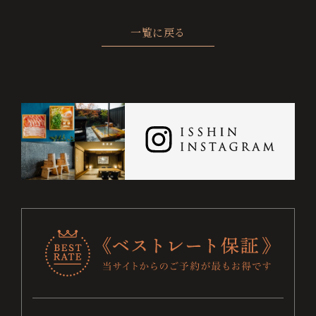
ト
一覧に戻る
保
証
に
つ
い
て
チ
ェ
ッ
ク
お電話でのご予約・お問い合わせ
0995-64-4100
イ
ン
+81-995-64-4100