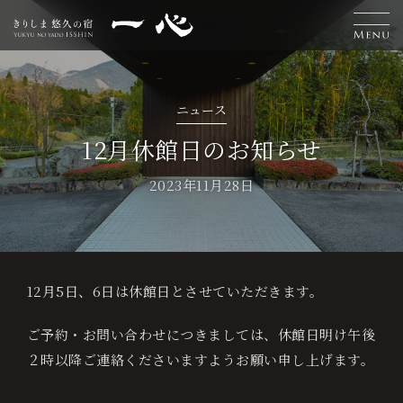
H
離
お
温
エ
交
お
採
L
ニュース
o
れ
食
泉
ス
通
知
用
a
宿
12月休館日のお知らせ
泊
m
客
事
テ
案
ら
情
n
ご
2023年11月28日
予
e
室
内
せ
報
g
約
u
12月5日、6日は休館日とさせていただきます。
ベ
a
ス
ご予約・お問い合わせにつきましては、休館日明け午後
g
ト
２時以降ご連絡くださいますようお願い申し上げます。
レ
e
ー