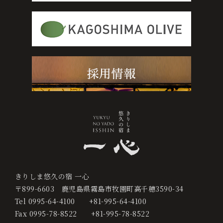
0995-64-4100
+81-995-64-4100
宿
泊
プ
ラ
ン
か
ら
予
約
きりしま悠久の宿 一心
す
〒899-6603
鹿児島県霧島市牧園町高千穂3590-34
る
Tel
0995-64-4100
+81-995-64-4100
Fax
0995-78-8522
+81-995-78-8522