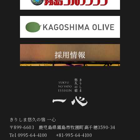
0995-64-4100
+81-995-64-4100
宿
泊
プ
ラ
ン
か
ら
予
約
す
きりしま悠久の宿 一心
る
〒899-6603
鹿児島県霧島市牧園町高千穂3590-34
Tel
0995-64-4100
+81-995-64-4100