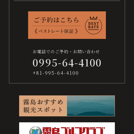
お
ベ
交
よ
採
プ
サ
問
ス
通
く
用
ラ
イ
日
い
ト
案
あ
情
イ
ト
付
合
レ
内
る
報
バ
マ
わ
ー
質
シ
ッ
未
せ
ト
問
ー
プ
お電話でのご予約・お問い合わせ
保
ポ
定
0995-64-4100
証
リ
シ
宿泊数
+81-995-64-4100
ー
人数
お電話でのご予約・お問い合わせ