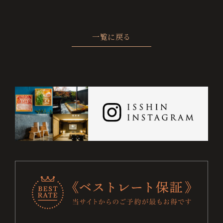
ト
保
一覧に戻る
証
に
つ
い
て
チ
ェ
ッ
ク
お電話でのご予約・お問い合わせ
0995-64-4100
イ
ン
+81-995-64-4100