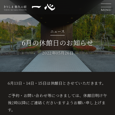
H
離
お
温
エ
交
お
採
L
ニュース
o
れ
食
泉
ス
通
知
用
a
宿
6月の休館日のお知らせ
泊
m
客
事
テ
案
ら
情
n
ご
2022年05月26日
予
e
室
内
せ
報
g
約
u
6月13日・14日・15日は休館日とさせていただきます。
ベ
a
ス
ご予約・お問い合わせ等につきましては、休館日明け午
g
ト
後2時以降にご連絡くださいますようお願い申し上げま
レ
す。
e
ー