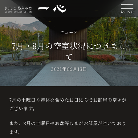
H
離
お
温
エ
交
お
採
L
ニュース
o
れ
食
泉
ス
通
知
用
7月・8月の空室状況につきまし
a
宿
て
泊
m
客
事
テ
案
ら
情
n
ご
2021年06月13日
予
e
室
内
せ
報
g
約
u
7月の土曜日や連休を含めたお日にちでお部屋の空きが
ベ
a
ございます。
ス
g
ト
また、8月の土曜日やお盆等もまだお部屋が空いており
レ
ます。
e
ー