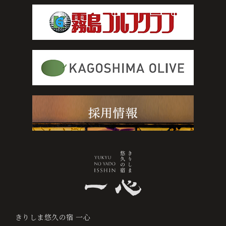
0995-64-4100
+81-995-64-4100
宿
泊
プ
ラ
ン
か
ら
予
約
す
る
きりしま悠久の宿 一心