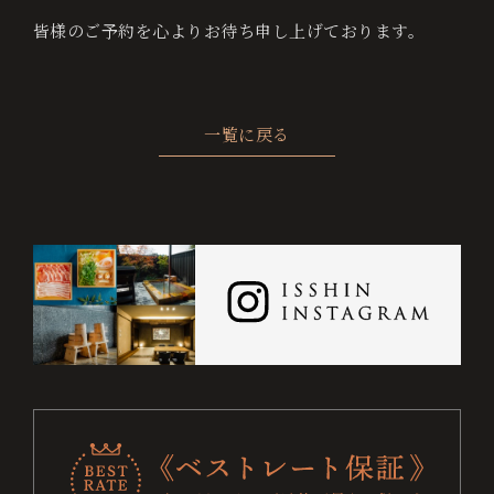
ト
皆様のご予約を心よりお待ち申し上げております。
保
証
に
一覧に戻る
つ
い
て
チ
ェ
ッ
ク
お電話でのご予約・お問い合わせ
0995-64-4100
イ
ン
+81-995-64-4100