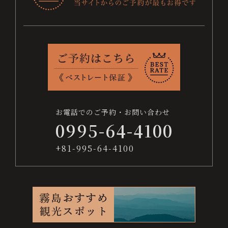
お
ベ
交
よ
採
プ
サ
問
ス
通
く
用
ラ
イ
日
い
ト
案
あ
情
イ
ト
付
合
レ
内
る
報
バ
マ
わ
ー
質
シ
ッ
未
せ
ト
問
ー
プ
保
ポ
定
証
リ
お電話でのご予約・お問い合わせ
シ
宿泊数
0995-64-4100
ー
+81-995-64-4100
人数
お電話でのご予約・お問い合わせ