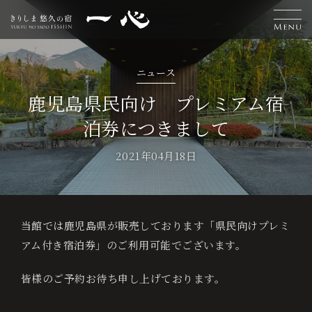
H
離
お
温
エ
交
お
採
L
ニュース
o
れ
食
泉
ス
通
知
用
鹿児島県民向け プレミアム宿
a
宿
泊券につきまして
泊
m
客
事
テ
案
ら
情
n
ご
2021年04月18日
予
e
室
内
せ
報
g
約
u
当館では鹿児島県が販売しております「県民向けプレミ
ベ
a
アム付き宿泊券」のご利用可能でございます。
ス
g
ト
皆様のご予約お待ち申し上げております。
レ
e
ー