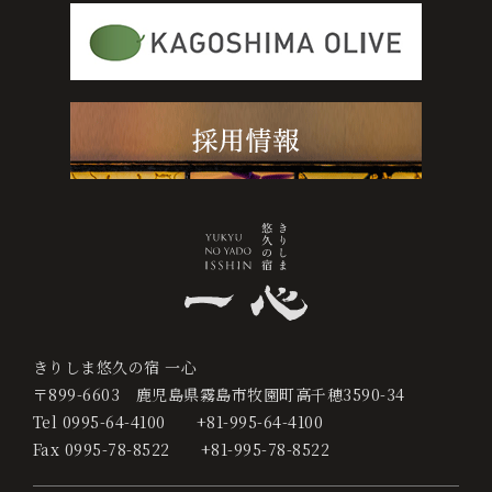
お
部
屋
か
ら
予
約
す
る
ご
きりしま悠久の宿 一心
予
〒899-6603
鹿児島県霧島市牧園町高千穂3590-34
約
Tel
0995-64-4100
+81-995-64-4100
確
Fax
0995-78-8522
+81-995-78-8522
認