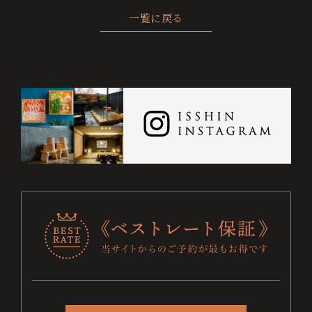
一覧に戻る
お
ベ
交
よ
採
プ
サ
問
ス
通
く
用
ラ
イ
日
い
ト
案
あ
情
イ
ト
付
合
レ
内
る
報
バ
マ
わ
ー
質
シ
ッ
未
せ
ト
問
ー
プ
保
ポ
定
証
リ
シ
宿泊数
ー
人数
お電話でのご予約・お問い合わせ