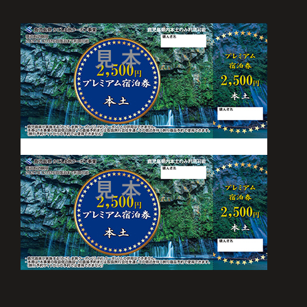
ト
保
証
に
つ
い
て
チ
ェ
ッ
ク
お電話でのご予約・お問い合わせ
0995-64-4100
イ
ン
+81-995-64-4100