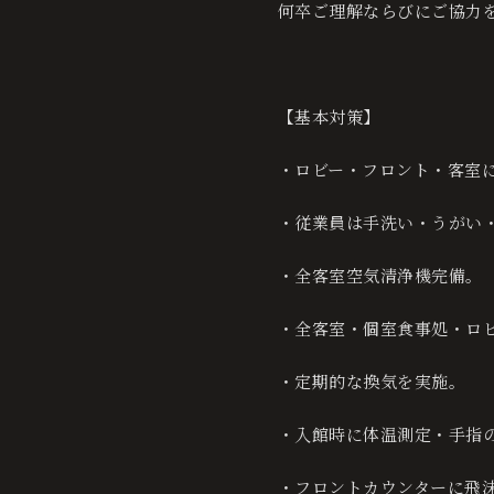
何卒ご理解ならびにご協力
お
ベ
交
よ
採
プ
サ
問
ス
通
く
用
ラ
イ
【基本対策】
い
ト
案
あ
情
イ
ト
合
レ
内
る
報
バ
マ
・ロビー・フロント・客室
わ
ー
質
シ
ッ
せ
ト
問
ー
プ
・従業員は手洗い・うがい
保
ポ
証
リ
・全客室空気清浄機完備。
シ
ー
・全客室・個室食事処・ロ
・定期的な換気を実施。
・入館時に体温測定・手指
・フロントカウンターに飛