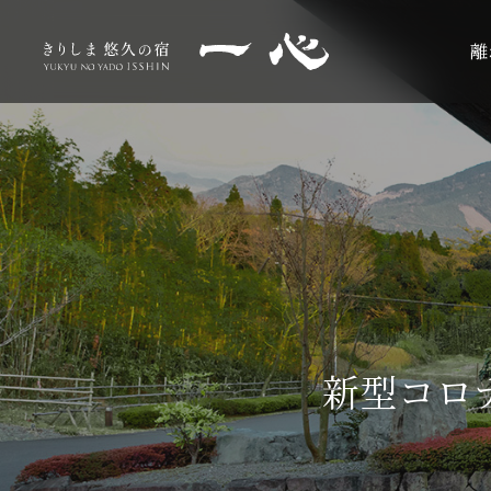
離
H
離
お
温
エ
交
お
採
L
o
れ
食
泉
ス
通
知
用
a
宿
m
客
事
テ
案
ら
情
n
泊
e
室
内
せ
報
g
ご
予
u
約
新型コロ
a
g
ベストレート保証について