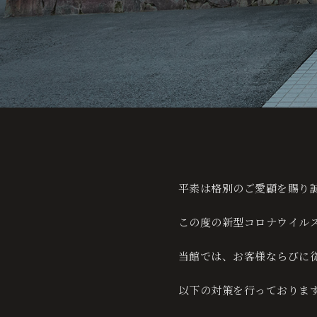
e
チェックイン
宿
日付未定
お電話でのご予約・お問い合わせ
宿
0995-64-4100
平素は格別のご愛顧を賜り
+81-995-64-4100
ご予約
この度の新型コロナウイル
当館では、お客様ならびに
お電話でのご予約・お問い合わせ
0995-64-4100
以下の対策を行っておりま
+81-995-64-4100