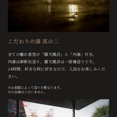
0995-64-4100
+81-995-64-4100
宿
こだわりの湯 其の二
泊
プ
全ての離れ客室が「露天風呂」と「内湯」付き。
ラ
内湯は御影石造り、露天風呂は一部檜造りです。
ン
24時間、好きな時に好きなだけ、入浴をお楽しみくだ
か
さい。
ら
予
※お部屋によって造りが異なります。
約
※大浴場はございません。
す
る