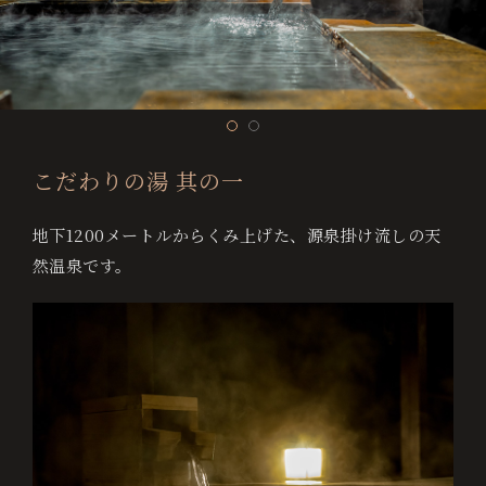
お
ベ
交
よ
採
プ
サ
問
ス
通
く
用
ラ
イ
日
い
ト
案
あ
情
イ
ト
付
合
レ
内
る
報
バ
マ
わ
ー
質
シ
ッ
未
せ
ト
問
ー
プ
こだわりの湯 其の一
保
ポ
定
証
リ
地下1200メートルからくみ上げた、源泉掛け流しの天
シ
宿泊数
然温泉です。
ー
人数
お電話でのご予約・お問い合わせ