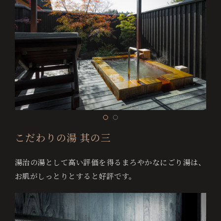
お
部
屋
か
ら
予
約
す
る
こだわりの湯 其の三
ご
湯治の湯として高い評価を得るまろやかなにごり湯は、
予
お肌がしっとりとすると好評です。
約
確
認