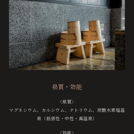
ご
予
約
変
更
ご
予
約
キ
ャ
泉質・効能
ン
セ
〈泉質〉
ル
マグネシウム、カルシウム、ナトリウム、炭酸水素塩温
泉（低張性・中性・高温泉）
〈効能〉