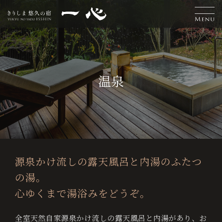
H
離
お
温
エ
交
お
採
L
o
れ
食
泉
ス
通
知
用
a
温泉
宿
泊
m
客
事
テ
案
ら
情
n
ご
予
e
室
内
せ
報
g
約
u
源泉かけ流しの露天風呂と内湯のふたつ
ベ
a
の湯。
ス
g
ト
心ゆくまで湯浴みをどうぞ。
レ
e
全室天然自家源泉かけ流しの露天風呂と内湯があり、お
ー