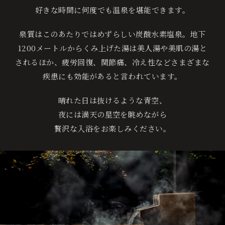
好きな時間に何度でも温泉を堪能できます。
ト
保
泉質はこのあたりではめずらしい炭酸水素塩泉。地下
証
1200メートルからくみ上げた湯は美人湯や美肌の湯と
に
されるほか、疲労回復、関節痛、冷え性などさまざまな
つ
疾患にも効能があると言われています。
い
て
晴れた日は抜けるような青空、
夜には満天の星空を眺めながら
チ
贅沢な入浴をお楽しみください。
ェ
ッ
お電話でのご予約・お問い合わせ
ク
0995-64-4100
イ
ン
+81-995-64-4100